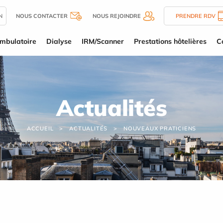
N
NOUS CONTACTER
NOUS REJOINDRE
PRENDRE RDV
mbulatoire
Dialyse
IRM/Scanner
Prestations hôtelières
C
Actualités
ACCUEIL
ACTUALITÉS
NOUVEAUX PRATICIENS