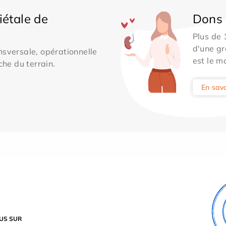
iétale de
Dons 
Plus de
d'une gr
sversale, opérationnelle
est le m
che du terrain.
En savo
US SUR