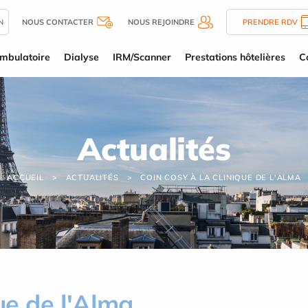
N
NOUS CONTACTER
NOUS REJOINDRE
PRENDRE RDV
mbulatoire
Dialyse
IRM/Scanner
Prestations hôtelières
C
Actualités
ACCUEIL
ACTUALITÉS
COIN COSY À LA CLINIQUE DE L'ALMA
ue de l'Alma