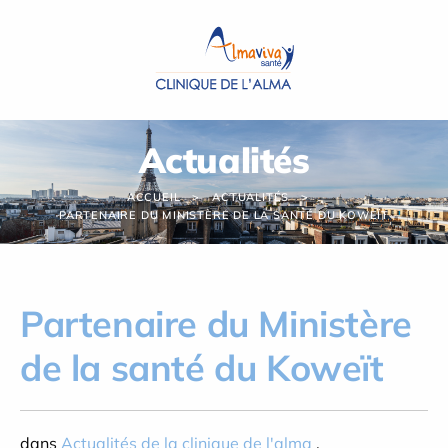
Panneau de gestion des cookies
Actualités
ACCUEIL
ACTUALITÉS
PARTENAIRE DU MINISTÈRE DE LA SANTÉ DU KOWEÏT
Partenaire du Ministère
de la santé du Koweït
dans
Actualités de la clinique de l'alma
,