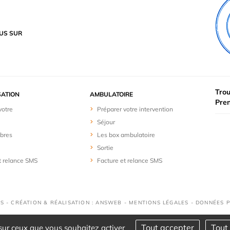
US SUR
Trou
SATION
AMBULATOIRE
Pre
votre
Préparer votre intervention
Séjour
bres
Les box ambulatoire
Sortie
t relance SMS
Facture et relance SMS
S - CRÉATION & RÉALISATION : ANSWEB -
MENTIONS LÉGALES
-
DONNÉES 
Tout accepter
Tout 
 sur ceux que vous souhaitez activer