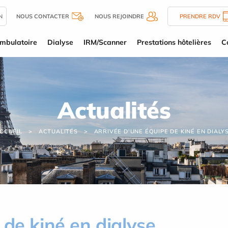
N
NOUS CONTACTER
NOUS REJOINDRE
PRENDRE RDV
mbulatoire
Dialyse
IRM/Scanner
Prestations hôtelières
C
Actualités
CCUEIL
ACTUALITÉS
ARRIVÉE D'UNE ÉQUIPE DE KINÉ EN DIALY
 de kiné en dialyse