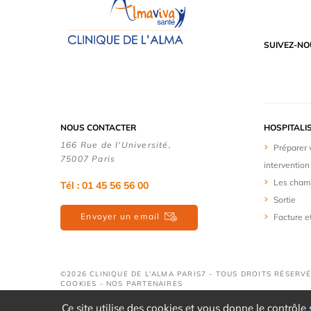
SUIVEZ-NO
NOUS CONTACTER
HOSPITALI
166 Rue de l'Université,
Préparer 
75007 Paris
intervention
Les cham
Tél : 01 45 56 56 00
Sortie
Envoyer un email
Facture e
©2026 CLINIQUE DE L'ALMA PARIS7 - TOUS DROITS RÉSERVÉ
COOKIES
-
NOS PARTENAIRES
Ce site utilise des cookies et vous donne le contrôle