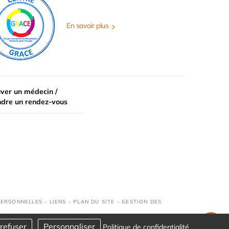
En savoir plus
ver un médecin /
ndre un rendez-vous
PERSONNELLES
-
LIENS
-
PLAN DU SITE
-
GESTION DES
refuser
Personnaliser
Politique de confidentialité