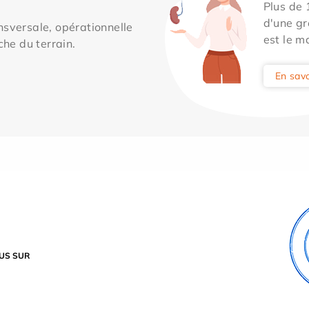
Plus de
d'une gr
sversale, opérationnelle
est le m
che du terrain.
En savo
US SUR