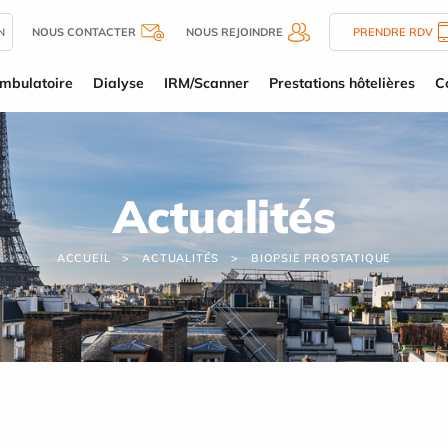
N
NOUS CONTACTER
NOUS REJOINDRE
PRENDRE RDV
mbulatoire
Dialyse
IRM/Scanner
Prestations hôtelières
C
Actualités
ACCUEIL
ACTUALITÉS
BIOPSIE PROSTATIQUE