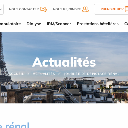
N
NOUS CONTACTER
NOUS REJOINDRE
PRENDRE RDV
mbulatoire
Dialyse
IRM/Scanner
Prestations hôtelières
C
Actualités
ACCUEIL
ACTUALITÉS
JOURNÉE DE DÉPISTAGE RÉNAL
 rénal