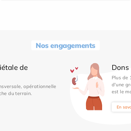
Nos engagements
iétale de
Dons 
Plus de
d'une gr
sversale, opérationnelle
est le m
che du terrain.
En savo