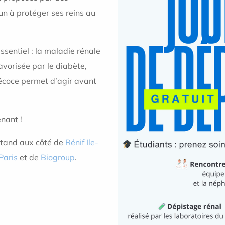
cun à protéger ses reins au
ssentiel : la maladie rénale
vorisée par le diabète,
récoce permet d’agir avant
nant !
 stand aux côté de
Rénif Ile-
Paris
et de
Biogroup
.