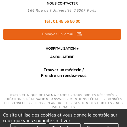
NOUS CONTACTER
166 Rue de l'Université, 75007 Paris
Tél : 01 45 56 56 00
Envoyer un email
HOSPITALISATION
AMBULATOIRE
Trouver un médecin /
Prendre un rendez-vous
©2026 CLINIQUE DE L'ALMA PARIS7 - TOUS DROITS RÉSERVÉS -
CRÉATION & RÉALISATION : ANSWEB -
MENTIONS LÉGALES
-
DONNÉES
PERSONNELLES
-
LIENS
-
PLAN DU SITE
-
GESTION DES COOKIES
-
NOS
PARTENAIRES
Ce site utilise des cookies et vous donne le contrôle sur
ceux que vous souhaitez activer