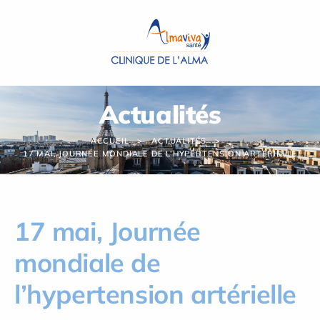
Panneau de gestion des cookies
Actualités
ACCUEIL
ACTUALITÉS
17 MAI, JOURNÉE MONDIALE DE L’HYPERTENSION ARTÉRIELLE
17 mai, Journée
mondiale de
l’hypertension artérielle