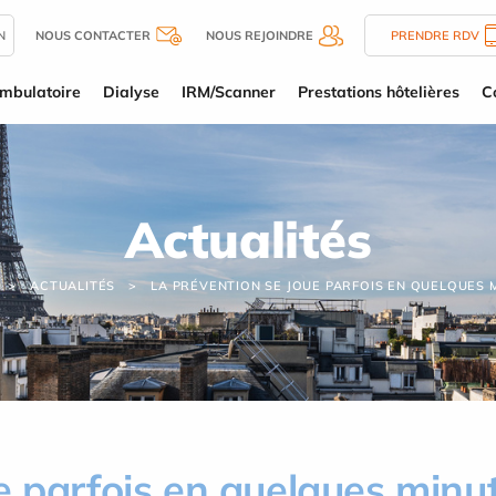
N
NOUS CONTACTER
NOUS REJOINDRE
PRENDRE RDV
mbulatoire
Dialyse
IRM/Scanner
Prestations hôtelières
C
Actualités
ACTUALITÉS
LA PRÉVENTION SE JOUE PARFOIS EN QUELQUES 
e parfois en quelques minu