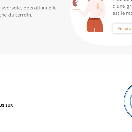
d'une gr
sversale, opérationnelle
est le m
che du terrain.
En savo
US SUR