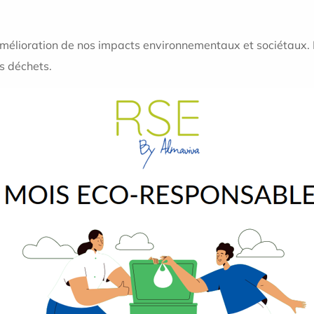
r l’amélioration de nos impacts environnementaux et sociétaux
es déchets.