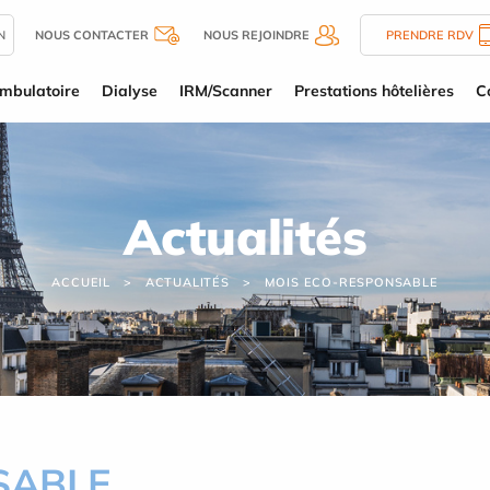
N
NOUS CONTACTER
NOUS REJOINDRE
PRENDRE RDV
mbulatoire
Dialyse
IRM/Scanner
Prestations hôtelières
C
Actualités
ACCUEIL
ACTUALITÉS
MOIS ECO-RESPONSABLE
SABLE