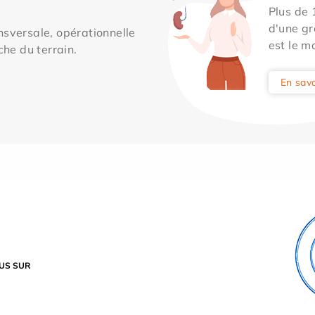
Plus de
d'une gr
sversale, opérationnelle
est le m
che du terrain.
En savo
US SUR