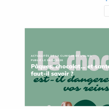
ACTUALITÉS DE LA CLINIQUE DE L'ALMA
PUBLIÉ LE 04/04/2026
Pâques, chocolat… et santé
faut-il savoir ?