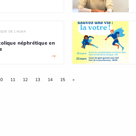
IQUE DE L'ALMA
colique néphrétique en
e
→
10
11
12
13
14
15
»