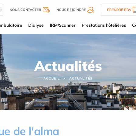
N
NOUS CONTACTER
NOUS REJOINDRE
PRENDRE RDV
mbulatoire
Dialyse
IRM/Scanner
Prestations hôtelières
C
Actualités
ACCUEIL
ACTUALITÉS
que de l'alma