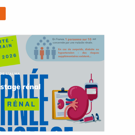
 DE L'ALMA
istage rénal
→