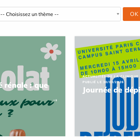
ACTUALITÉS DE LA CLINIQUE
PUBLIÉ LE 30/03/2026
 rénale : que
Journée de dép
→