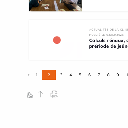
ACTUALITÉS DE LA CLIN
PUBLIÉ LE 02/03/2026
Calculs rénaux, 
prériode de jeûn
«
1
2
3
4
5
6
7
8
9