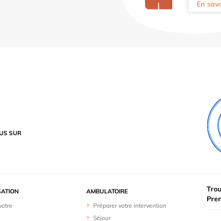
En savo
US SUR
Trou
SATION
AMBULATOIRE
Pre
votre
Préparer votre intervention
Séjour