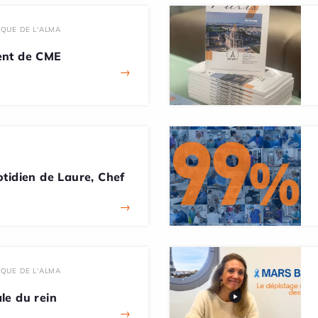
IQUE DE L'ALMA
ent de CME
→
tidien de Laure, Chef
→
IQUE DE L'ALMA
le du rein
→