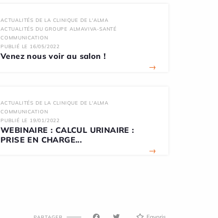
ACTUALITÉS DE LA CLINIQUE DE L'ALMA
ACTUALITÉS DU GROUPE ALMAVIVA-SANTÉ
COMMUNICATION
PUBLIÉ LE 16/05/2022
Venez nous voir au salon !
→
ACTUALITÉS DE LA CLINIQUE DE L'ALMA
COMMUNICATION
PUBLIÉ LE 19/01/2022
WEBINAIRE : CALCUL URINAIRE :
PRISE EN CHARGE...
→
Favoris
PARTAGER