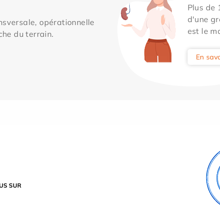
Plus de
d'une gr
sversale, opérationnelle
est le m
che du terrain.
En savo
US SUR