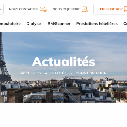
N
NOUS CONTACTER
NOUS REJOINDRE
PRENDRE RDV
mbulatoire
Dialyse
IRM/Scanner
Prestations hôtelières
C
Actualités
ACCUEIL
ACTUALITÉS
COMMUNICATION