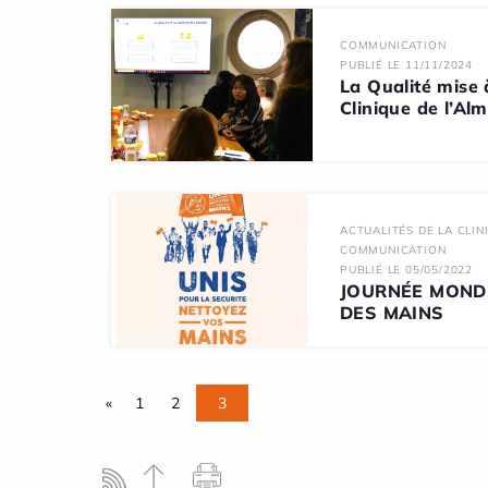
COMMUNICATION
PUBLIÉ LE 11/11/2024
La Qualité mise 
Clinique de l’Al
ACTUALITÉS DE LA CLIN
COMMUNICATION
PUBLIÉ LE 05/05/2022
JOURNÉE MONDI
DES MAINS
«
1
2
3