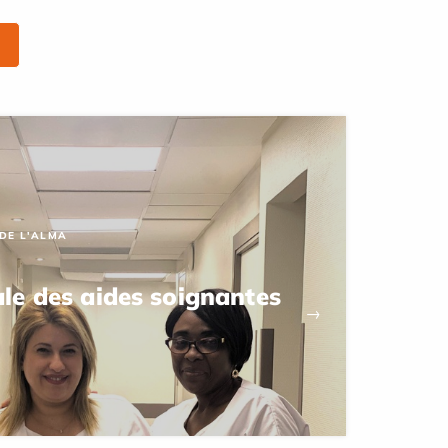
 DE L'ALMA
le des aides soignantes
→