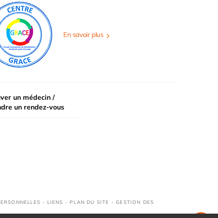
En savoir plus
ver un médecin /
ndre un rendez-vous
PERSONNELLES
-
LIENS
-
PLAN DU SITE
-
GESTION DES