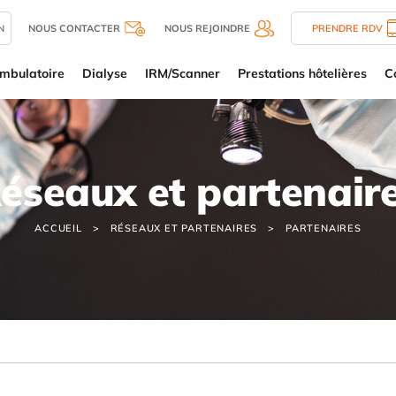
N
NOUS CONTACTER
NOUS REJOINDRE
PRENDRE RDV
mbulatoire
Dialyse
IRM/Scanner
Prestations hôtelières
C
éseaux et partenair
ACCUEIL
RÉSEAUX ET PARTENAIRES
PARTENAIRES