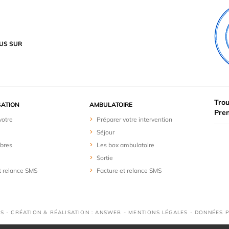
US SUR
Trou
SATION
AMBULATOIRE
Pre
votre
Préparer votre intervention
Séjour
bres
Les box ambulatoire
Sortie
t relance SMS
Facture et relance SMS
S - CRÉATION & RÉALISATION : ANSWEB -
MENTIONS LÉGALES
-
DONNÉES 