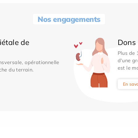
Nos engagements
iétale de
Dons 
Plus de
d'une gr
sversale, opérationnelle
est le m
che du terrain.
En savo