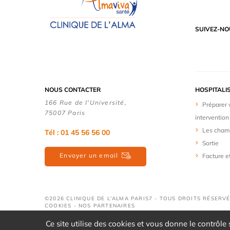
SUIVEZ-NO
NOUS CONTACTER
HOSPITALI
166 Rue de l'Université,
Préparer 
75007 Paris
intervention
Les cham
Tél : 01 45 56 56 00
Sortie
Envoyer un email
Facture e
©2026 CLINIQUE DE L'ALMA PARIS7 - TOUS DROITS RÉSERVÉ
COOKIES
-
NOS PARTENAIRES
Ce site utilise des cookies et vous donne le contrôle