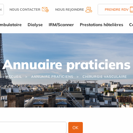
N
NOUS CONTACTER
NOUS REJOINDRE
PRENDRE RDV
mbulatoire
Dialyse
IRM/Scanner
Prestations hôtelières
C
Annuaire praticiens
ACCUEIL
ANNUAIRE PRATICIENS
CHIRURGIE VASCULAIRE