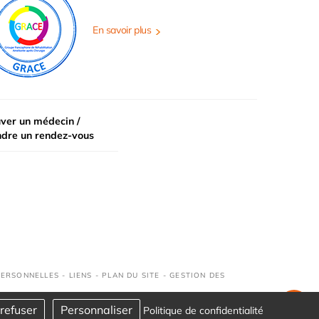
En savoir plus
ver un médecin /
ndre un rendez-vous
PERSONNELLES
-
LIENS
-
PLAN DU SITE
-
GESTION DES
refuser
Personnaliser
Politique de confidentialité