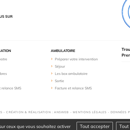
US SUR
Trou
SATION
AMBULATOIRE
Pre
votre
Préparer votre intervention
Séjour
bres
Les box ambulatoire
Sortie
t relance SMS
Facture et relance SMS
S - CRÉATION & RÉALISATION : ANSWEB -
MENTIONS LÉGALES
-
DONNÉES 
Tout accepter
Tout 
 sur ceux que vous souhaitez activer