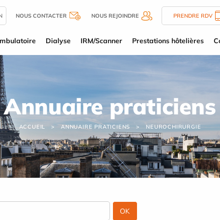
N
NOUS CONTACTER
NOUS REJOINDRE
PRENDRE RDV
mbulatoire
Dialyse
IRM/Scanner
Prestations hôtelières
C
Annuaire praticiens
ACCUEIL
ANNUAIRE PRATICIENS
NEUROCHIRURGIE