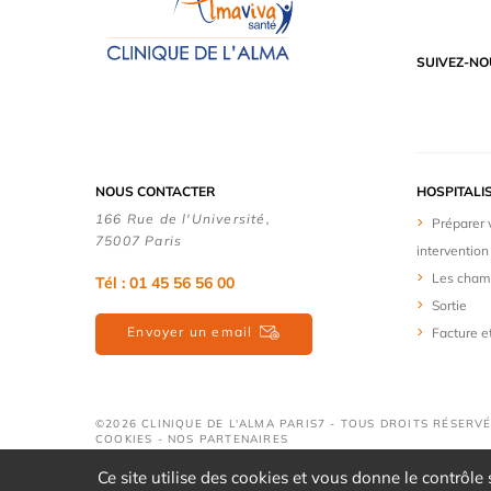
SUIVEZ-NO
NOUS CONTACTER
HOSPITALI
166 Rue de l'Université,
Préparer 
75007 Paris
intervention
Les cham
Tél : 01 45 56 56 00
Sortie
Envoyer un email
Facture e
©2026 CLINIQUE DE L'ALMA PARIS7 - TOUS DROITS RÉSERVÉ
COOKIES
-
NOS PARTENAIRES
Ce site utilise des cookies et vous donne le contrôle