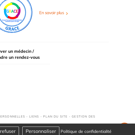
En savoir plus
ver un médecin /
ndre un rendez-vous
PERSONNELLES
-
LIENS
-
PLAN DU SITE
-
GESTION DES
refuser
Personnaliser
Politique de confidentialité