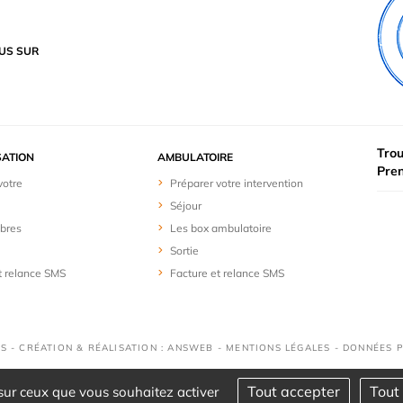
US SUR
Trou
SATION
AMBULATOIRE
Pre
votre
Préparer votre intervention
Séjour
bres
Les box ambulatoire
Sortie
t relance SMS
Facture et relance SMS
S - CRÉATION & RÉALISATION : ANSWEB -
MENTIONS LÉGALES
-
DONNÉES 
Tout accepter
Tout 
 sur ceux que vous souhaitez activer