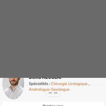
Alain ATTAR
Spécialités :
Gastro-entérologie et
Hépatologie
Rendez-vous
David AZOULAI
Spécialités :
Chirurgie Urologique
,
Andrologue-Sexologue
FR
EN