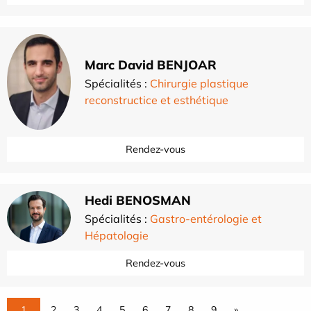
Marc David BENJOAR
Spécialités :
Chirurgie plastique
reconstructice et esthétique
Rendez-vous
Hedi BENOSMAN
Spécialités :
Gastro-entérologie et
Hépatologie
Rendez-vous
1
2
3
4
5
6
7
8
9
»