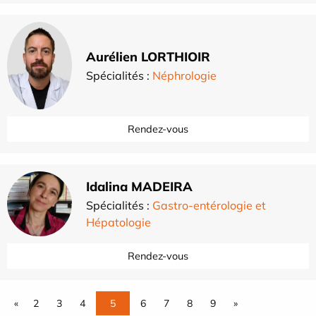
Aurélien LORTHIOIR
Spécialités :
Néphrologie
Rendez-vous
Idalina MADEIRA
Spécialités :
Gastro-entérologie et
Hépatologie
Rendez-vous
«
2
3
4
5
6
7
8
9
»