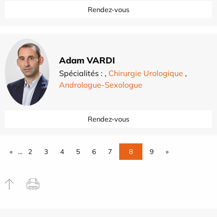
Rendez-vous
Adam VARDI
Spécialités :
,
Chirurgie Urologique
,
Andrologue-Sexologue
Rendez-vous
«
…
2
3
4
5
6
7
8
9
»