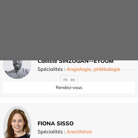
Philippe-Lazare SELLAM
Spécialités :
Chirurgie plastique
reconstructice et esthétique
Rendez-vous
Calliste SINZOGAN--EYOUM
Spécialités :
Angiologie, phlébologie
FR
EN
Rendez-vous
FIONA SISSO
Spécialités :
Anesthésie