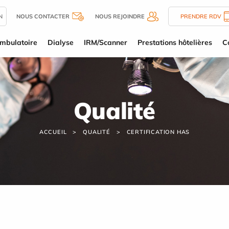
N
NOUS CONTACTER
NOUS REJOINDRE
PRENDRE RDV
mbulatoire
Dialyse
IRM/Scanner
Prestations hôtelières
C
Qualité
ACCUEIL
QUALITÉ
CERTIFICATION HAS