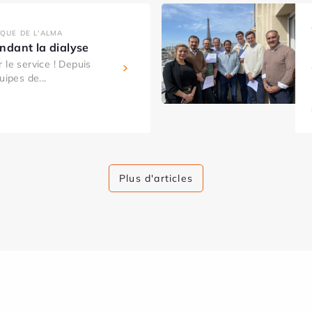
IQUE DE L'ALMA
dant la dialyse
 le service ! Depuis
uipes de...
Plus d'articles