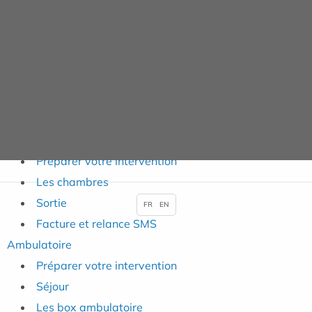
Présentation
Plateaux techniques
Galerie photos
Partenaires
Politique RSE
Index égalité Hommes-Femmes
Hospitalisation
Préparer votre intervention
Les chambres
Sortie
FR
EN
Facture et relance SMS
Ambulatoire
Préparer votre intervention
Séjour
Les box ambulatoire