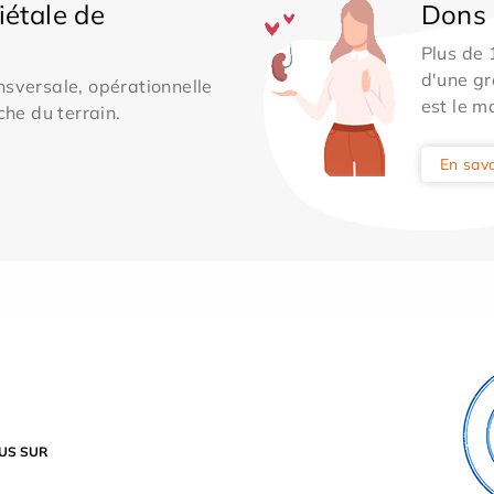
iétale de
Dons 
Plus de
d'une gr
sversale, opérationnelle
est le m
che du terrain.
En savo
US SUR