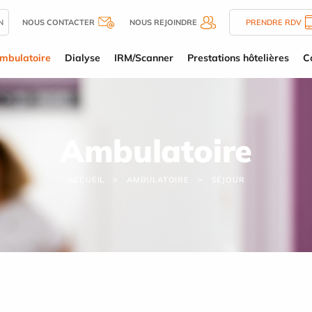
N
NOUS CONTACTER
NOUS REJOINDRE
PRENDRE RDV
mbulatoire
Dialyse
IRM/Scanner
Prestations hôtelières
C
Ambulatoire
ACCUEIL
AMBULATOIRE
SÉJOUR