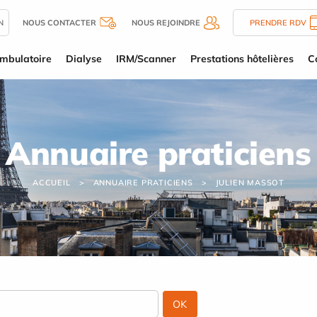
N
NOUS CONTACTER
NOUS REJOINDRE
PRENDRE RDV
mbulatoire
Dialyse
IRM/Scanner
Prestations hôtelières
C
Annuaire praticiens
ACCUEIL
ANNUAIRE PRATICIENS
JULIEN MASSOT