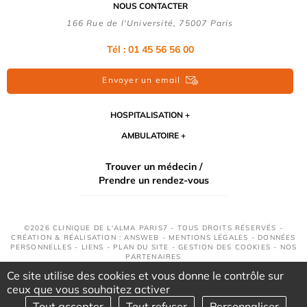
NOUS CONTACTER
166 Rue de l'Université, 75007 Paris
Tél : 01 45 56 56 00
Envoyer un email
HOSPITALISATION
AMBULATOIRE
Trouver un médecin /
Prendre un rendez-vous
©2026 CLINIQUE DE L'ALMA PARIS7 - TOUS DROITS RÉSERVÉS -
CRÉATION & RÉALISATION : ANSWEB -
MENTIONS LÉGALES
-
DONNÉES
PERSONNELLES
-
LIENS
-
PLAN DU SITE
-
GESTION DES COOKIES
-
NOS
PARTENAIRES
Ce site utilise des cookies et vous donne le contrôle sur
ceux que vous souhaitez activer
Tout accepter
Tout refuser
Personnaliser