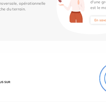
d'une gr
sversale, opérationnelle
est le m
che du terrain.
En savo
US SUR