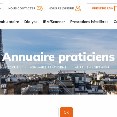
N
NOUS CONTACTER
NOUS REJOINDRE
PRENDRE RDV
mbulatoire
Dialyse
IRM/Scanner
Prestations hôtelières
C
Annuaire praticiens
ACCUEIL
ANNUAIRE PRATICIENS
AURÉLIEN LORTHIOIR