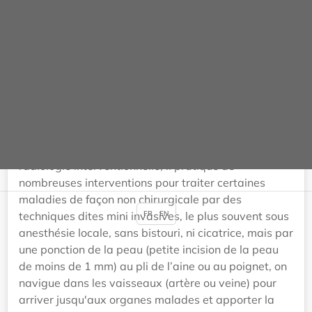
75007 Paris
Contact(s)
Téléphone :
01 45 56 56 00
https://www.clinique-alma.com/fr/
Plus d'informations sur : KECHABTIA KAMEL
Le Dr. Kechabtia est médecin spécialiste en
radiologie interventionnelle, il pratique de
nombreuses interventions pour traiter certaines
maladies de façon non chirurgicale par des
FR
EN
techniques dites mini invasives, le plus souvent sous
anesthésie locale, sans bistouri, ni cicatrice, mais par
une ponction de la peau (petite incision de la peau
de moins de 1 mm) au pli de l’aine ou au poignet, on
navigue dans les vaisseaux (artère ou veine) pour
arriver jusqu'aux organes malades et apporter la