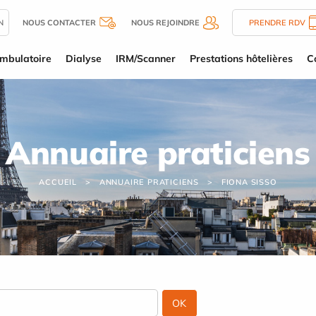
N
NOUS CONTACTER
NOUS REJOINDRE
PRENDRE RDV
mbulatoire
Dialyse
IRM/Scanner
Prestations hôtelières
C
Annuaire praticiens
ACCUEIL
ANNUAIRE PRATICIENS
FIONA SISSO