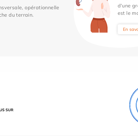
d'une gr
sversale, opérationnelle
est le m
che du terrain.
En savo
US SUR