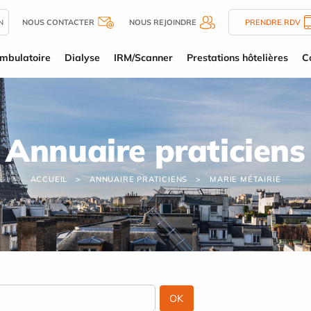
N
NOUS CONTACTER
NOUS REJOINDRE
PRENDRE RDV
mbulatoire
Dialyse
IRM/Scanner
Prestations hôtelières
C
Annuaire praticiens
ACCUEIL
ANNUAIRE PRATICIENS
MARIE MÉTAIRIE