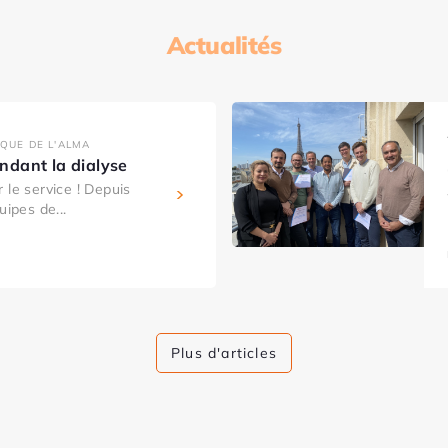
Actualités
IQUE DE L'ALMA
dant la dialyse
 le service ! Depuis
uipes de...
Plus d'articles