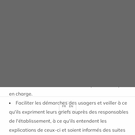
726 du 1er juin 2016. Son fonctionnement, dans l’examen
des plaintes et réclamations qui lui sont soumises, est
régit par les articles R.1112-91 à 94 du Code de la Santé
Publique.
Ses missions :
Veillez aux respects des droits des usagers.
Contribuer à l'amélioration de l'accueil des
personnes malades et de leurs proches.
Contribuer à l'amélioration de la qualité de la prise
en charge.
Faciliter les démarches des usagers et veiller à ce
FR
EN
qu'ils expriment leurs griefs auprès des responsables
de l'établissement, à ce qu'ils entendent les
explications de ceux-ci et soient informés des suites