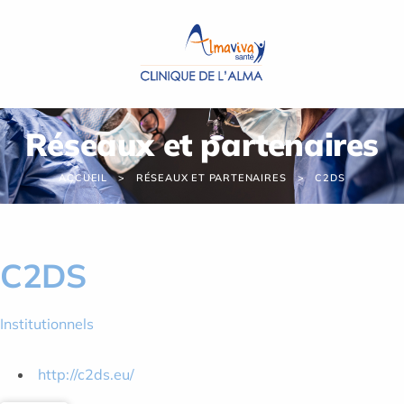
Panneau de gestion des cookies
Réseaux et partenaires
ACCUEIL
RÉSEAUX ET PARTENAIRES
C2DS
C2DS
Institutionnels
http://c2ds.eu/